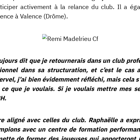
iciper activement à la relance du club. Il a éga
lence à Valence (Drôme).
oujours dit que je retournerais dans un club pro
ionnel dans sa structuration, et c’est le cas
rvel, j’ai bien évidemment réfléchi, mais cela s’
e ce que je voulais. Si je voulais mettre mes s
BH.
e aligné avec celles du club. Raphaëlle a expr
mpions avec un centre de formation performant.
ermette de former des joueuses qui apporteront 