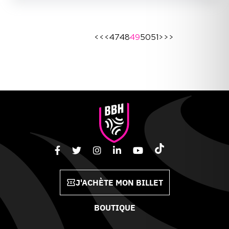
<<
<
47
48
49
50
51
>
>>
J'ACHÈTE MON BILLET
BOUTIQUE